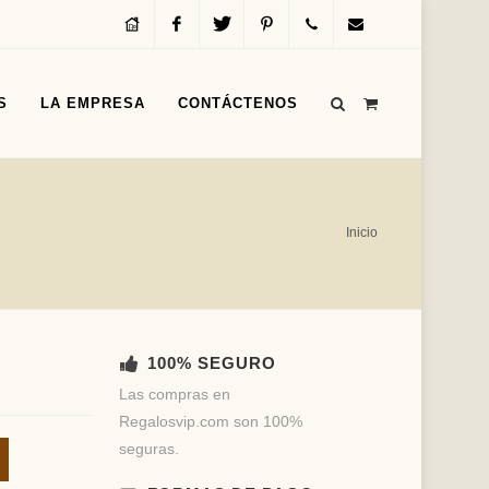
Inicio
Facebook
Twitter
Pinterest
Servicio
info@regalosvip.com
S
LA EMPRESA
CONTÁCTENOS
al
Cliente
(+54)
Inicio
(11)
4312-
1590
100% SEGURO
Las compras en
Regalosvip.com son 100%
seguras.