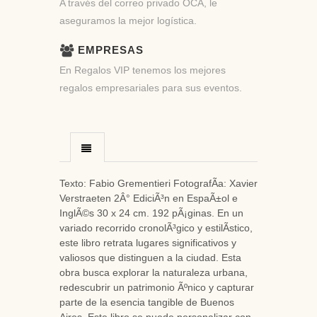
A través del correo privado OCA, le
aseguramos la mejor logística.
EMPRESAS
En Regalos VIP tenemos los mejores
regalos empresariales para sus eventos.
Texto: Fabio Grementieri FotografÃ­a: Xavier
Verstraeten 2Â° EdiciÃ³n en EspaÃ±ol e
InglÃ©s 30 x 24 cm. 192 pÃ¡ginas. En un
variado recorrido cronolÃ³gico y estilÃ­stico,
este libro retrata lugares significativos y
valiosos que distinguen a la ciudad. Esta
obra busca explorar la naturaleza urbana,
redescubrir un patrimonio Ãºnico y capturar
parte de la esencia tangible de Buenos