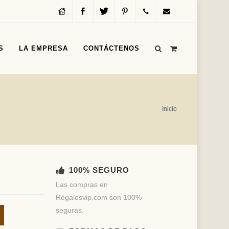
Inicio
Facebook
Twitter
Pinterest
Servicio
info@regalosvip.com
S
LA EMPRESA
CONTÁCTENOS
al
Cliente
(+54)
Inicio
(11)
4312-
1590
100% SEGURO
Las compras en
Regalosvip.com son 100%
seguras.