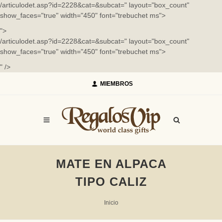
/articulodet.asp?id=2228&cat=&subcat=" layout="box_count"
show_faces="true" width="450" font="trebuchet ms">
">
/articulodet.asp?id=2228&cat=&subcat=" layout="box_count"
show_faces="true" width="450" font="trebuchet ms">
" />
MIEMBROS
MATE EN ALPACA
TIPO CALIZ
Inicio