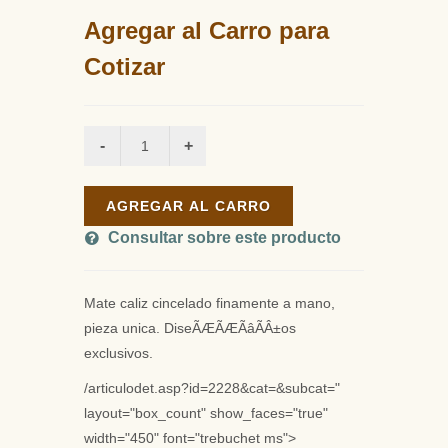
Agregar al Carro para
Cotizar
AGREGAR AL CARRO
Consultar sobre este producto
Mate caliz cincelado finamente a mano,
pieza unica. DiseÃÆÃÆÃâÃÂ±os
exclusivos.
/articulodet.asp?id=2228&cat=&subcat="
layout="box_count" show_faces="true"
width="450" font="trebuchet ms">