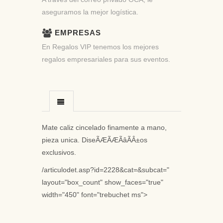
aseguramos la mejor logística.
EMPRESAS
En Regalos VIP tenemos los mejores
regalos empresariales para sus eventos.
Mate caliz cincelado finamente a mano,
pieza unica. DiseÃÆÃÆÃâÃÂ±os
exclusivos.
/articulodet.asp?id=2228&cat=&subcat="
layout="box_count" show_faces="true"
width="450" font="trebuchet ms">