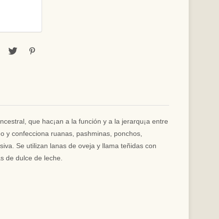
estral, que hac¡an a la función y a la jerarqu¡a entre
brigo y confecciona ruanas, pashminas, ponchos,
iva. Se utilizan lanas de oveja y llama teñidas con
s de dulce de leche.