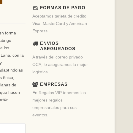
FORMAS DE PAGO
Aceptamos tarjeta de credito
Visa, MasterCard y American
Express.
en forma
abrigo
ENVIOS
re los
ASEGURADOS
e Lana, con la
A través del correo privado
 y
OCA, le aseguramos la mejor
adapt ndolas
logística.
s £nico,
EMPRESAS
 lanas de
s que hacen
En Regalos VIP tenemos los
art¢n
mejores regalos
empresariales para sus
eventos.