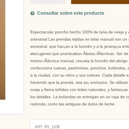
Consultar sobre este producto
Espectacular poncho hecho 100% de lana de oveja y 
artesanal Las prendas tejidas en telar manual son un 
ancestral, que hac¡an a la funci¢n y a la jerarqu¡a ent
abor¡genes que practicaban Ãâstas tÃâcnicas. Ser d
misma tÃâcnica manual, rescata la funci¢n del abrigo
confecciona ruanas, pashminas, ponchos, bufandas, 
a la ciudad, con su ritmo y sus colores. Cada detalle e
haciendo que la prenda, sea as¡ exclusiva. Se utilizan
oveja y llama teñidas con tintes naturales, y fantas¡a
los detalles. La bufandas se entregan en un caja de c
redonda, como las antiguas de dulce de leche.
ART:
RV_1208