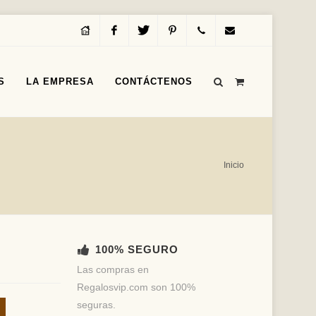
Inicio
Facebook
Twitter
Pinterest
Servicio
info@regalosvip.com
S
LA EMPRESA
CONTÁCTENOS
al
Cliente
(+54)
Inicio
(11)
4312-
1590
100% SEGURO
Las compras en
Regalosvip.com son 100%
seguras.