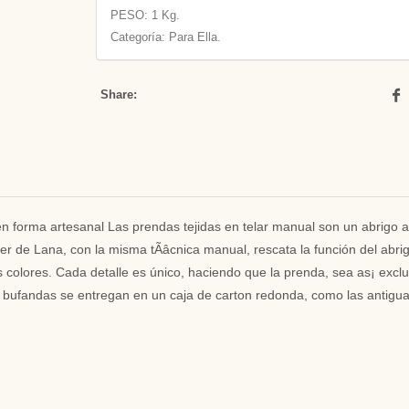
PESO:
1 Kg.
Categoría: Para Ella.
Share:
forma artesanal Las prendas tejidas en telar manual son un abrigo anc
. Ser de Lana, con la misma tÃâcnica manual, rescata la función del a
 colores. Cada detalle es único, haciendo que la prenda, sea as¡ exclus
La bufandas se entregan en un caja de carton redonda, como las antigua