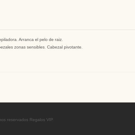
epiladora. Arranca el pelo de raiz.
cabezales zonas sensibles. Cabezal pivotante.
hos reservados Regalos VIP.