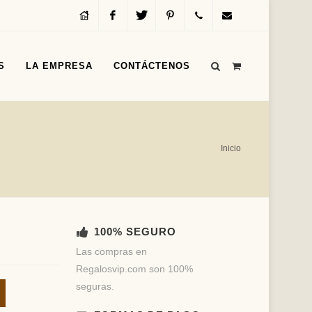
Inicio
Facebook
Twitter
Pinterest
Servicio
info@regalosvip.com
S
LA EMPRESA
CONTÁCTENOS
al
Cliente
(+54)
Inicio
(11)
4312-
1590
100% SEGURO
Las compras en
Regalosvip.com son 100%
seguras.