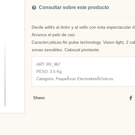
Consultar sobre este producto
Decile adi¢s al dolor y al vello con esta espectacular 
Arranca el pelo de raiz.
Caracter¡siticas Air pulse technology. Vision light, 2 c
zonas sensibles. Cabezal pivotante.
ART:
RV_967
PESO:
0.5 Kg.
Categoría: PequeÃ±os ElectrodomÃ©sticos.
Share: