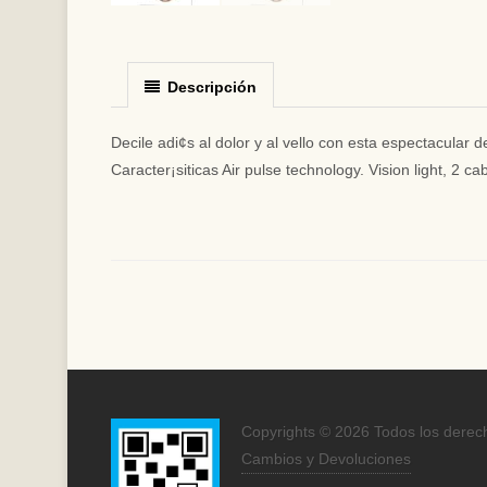
Descripción
Decile adi¢s al dolor y al vello con esta espectacular d
Caracter¡siticas Air pulse technology. Vision light, 2 
Copyrights © 2026 Todos los derec
Cambios y Devoluciones