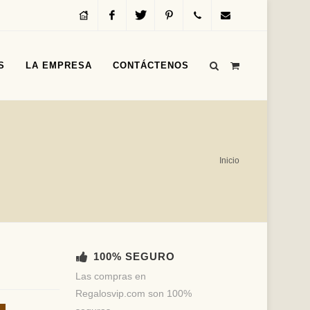
Inicio
Facebook
Twitter
Pinterest
Servicio
info@regalosvip.com
S
LA EMPRESA
CONTÁCTENOS
al
Cliente
(+54)
Inicio
(11)
4312-
1590
100% SEGURO
Las compras en
Regalosvip.com son 100%