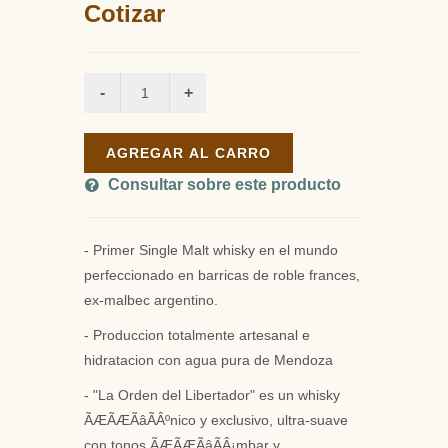
Cotizar
AGREGAR AL CARRO
Consultar sobre este producto
- Primer Single Malt whisky en el mundo
perfeccionado en barricas de roble frances,
ex-malbec argentino.
- Produccion totalmente artesanal e
hidratacion con agua pura de Mendoza
- "La Orden del Libertador" es un whisky
ÃÆÃÆÃâÃÂºnico y exclusivo, ultra-suave
con tonos ÃÆÃÆÃâÃÂ¡mbar y