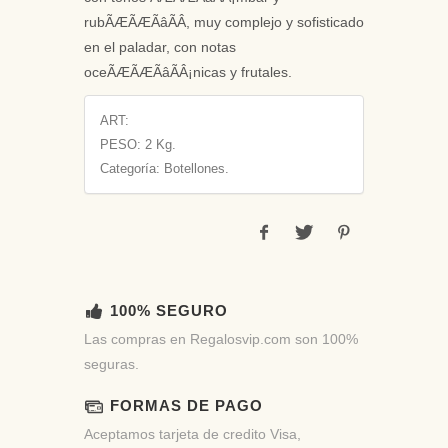
rubÃÆÃÆÃâÃÂ­, muy complejo y sofisticado
en el paladar, con notas
oceÃÆÃÆÃâÃÂ¡nicas y frutales.
ART:
PESO:
2 Kg.
Categoría: Botellones.
100% SEGURO
Las compras en Regalosvip.com son 100%
seguras.
FORMAS DE PAGO
Aceptamos tarjeta de credito Visa,