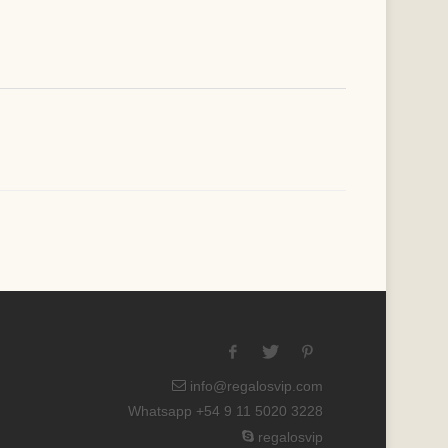
info@regalosvip.com
Whatsapp +54 9 11 5020 3228
regalosvip