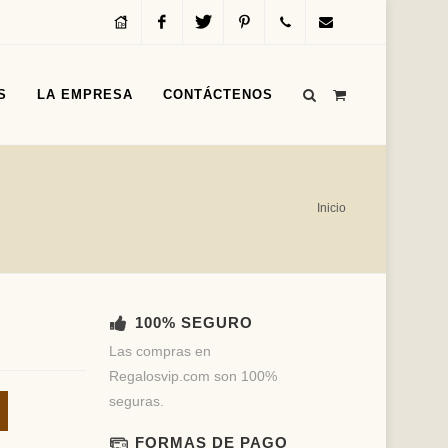
Inicio
Facebook
Twitter
Pinterest
Servicio
info@regalosvip.com
S
LA EMPRESA
CONTÁCTENOS
al
Cliente
(+54)
Inicio
(11)
4312-
100% SEGURO
1590
Las compras en
Regalosvip.com son 100%
seguras.
FORMAS DE PAGO