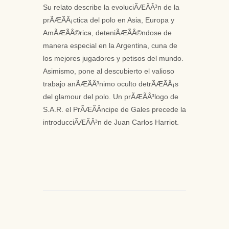
Su relato describe la evoluciÃÆÃÂ³n de la
prÃÆÃÂ¡ctica del polo en Asia, Europa y
AmÃÆÃÂ©rica, deteniÃÆÃÂ©ndose de
manera especial en la Argentina, cuna de
los mejores jugadores y petisos del mundo.
Asimismo, pone al descubierto el valioso
trabajo anÃÆÃÂ³nimo oculto detrÃÆÃÂ¡s
del glamour del polo. Un prÃÆÃÂ³logo de
S.A.R. el PrÃÆÃÂ­ncipe de Gales precede la
introducciÃÆÃÂ³n de Juan Carlos Harriot.