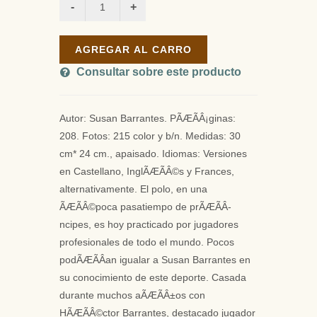
AGREGAR AL CARRO
Consultar sobre este producto
Autor: Susan Barrantes. PÃÆÃÂ¡ginas:
208. Fotos: 215 color y b/n. Medidas: 30
cm* 24 cm., apaisado. Idiomas: Versiones
en Castellano, InglÃÆÃÂ©s y Frances,
alternativamente. El polo, en una
ÃÆÃÂ©poca pasatiempo de prÃÆÃÂ­
ncipes, es hoy practicado por jugadores
profesionales de todo el mundo. Pocos
podÃÆÃÂ­an igualar a Susan Barrantes en
su conocimiento de este deporte. Casada
durante muchos aÃÆÃÂ±os con
HÃÆÃÂ©ctor Barrantes, destacado jugador