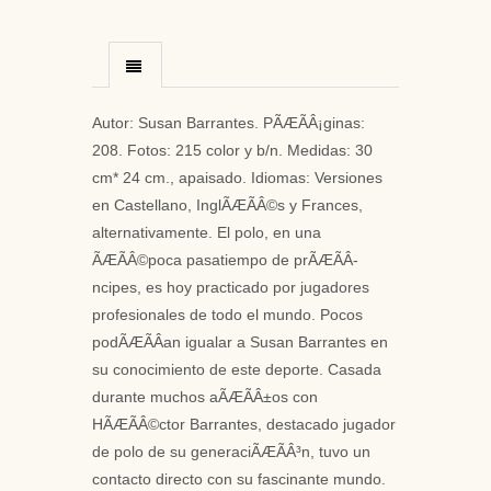
Autor: Susan Barrantes. PÃÆÃÂ¡ginas:
208. Fotos: 215 color y b/n. Medidas: 30
cm* 24 cm., apaisado. Idiomas: Versiones
en Castellano, InglÃÆÃÂ©s y Frances,
alternativamente. El polo, en una
ÃÆÃÂ©poca pasatiempo de prÃÆÃÂ­
ncipes, es hoy practicado por jugadores
profesionales de todo el mundo. Pocos
podÃÆÃÂ­an igualar a Susan Barrantes en
su conocimiento de este deporte. Casada
durante muchos aÃÆÃÂ±os con
HÃÆÃÂ©ctor Barrantes, destacado jugador
de polo de su generaciÃÆÃÂ³n, tuvo un
contacto directo con su fascinante mundo.