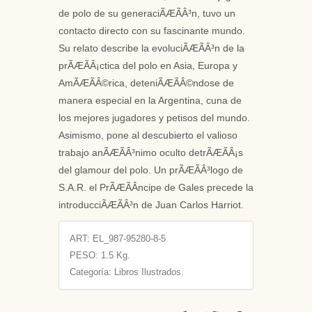
de polo de su generaciÃÆÃÂ³n, tuvo un
contacto directo con su fascinante mundo.
Su relato describe la evoluciÃÆÃÂ³n de la
prÃÆÃÂ¡ctica del polo en Asia, Europa y
AmÃÆÃÂ©rica, deteniÃÆÃÂ©ndose de
manera especial en la Argentina, cuna de
los mejores jugadores y petisos del mundo.
Asimismo, pone al descubierto el valioso
trabajo anÃÆÃÂ³nimo oculto detrÃÆÃÂ¡s
del glamour del polo. Un prÃÆÃÂ³logo de
S.A.R. el PrÃÆÃÂ­ncipe de Gales precede la
introducciÃÆÃÂ³n de Juan Carlos Harriot.
ART:
EL_987-95280-8-5
PESO:
1.5 Kg.
Categoría: Libros Ilustrados.